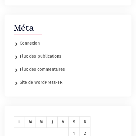
Méta
Connexion
Flux des publications
Flux des commentaires
Site de WordPress-FR
L
M
M
J
V
S
D
1
2