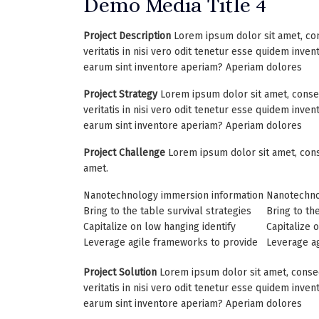
Demo Media Title 4
Project Description
Lorem ipsum dolor sit amet, con
veritatis in nisi vero odit tenetur esse quidem inv
earum sint inventore aperiam? Aperiam dolores
Project Strategy
Lorem ipsum dolor sit amet, consec
veritatis in nisi vero odit tenetur esse quidem inv
earum sint inventore aperiam? Aperiam dolores
Project Challenge
Lorem ipsum dolor sit amet, cons
amet.
Nanotechnology immersion information
Nanotechno
Bring to the table survival strategies
Bring to th
Capitalize on low hanging identify
Capitalize 
Leverage agile frameworks to provide
Leverage a
Project Solution
Lorem ipsum dolor sit amet, consec
veritatis in nisi vero odit tenetur esse quidem inv
earum sint inventore aperiam? Aperiam dolores