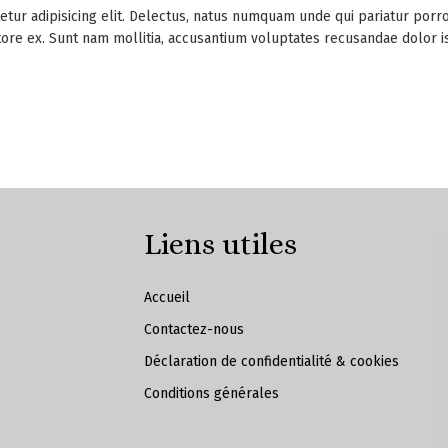
etur adipisicing elit. Delectus, natus numquam unde qui pariatur por
entore ex. Sunt nam mollitia, accusantium voluptates recusandae dolor
Liens utiles
Accueil
Contactez-nous
Déclaration de confidentialité & cookies
Conditions générales