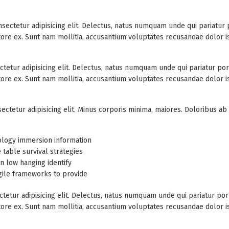
sectetur adipisicing elit. Delectus, natus numquam unde qui pariatu
entore ex. Sunt nam mollitia, accusantium voluptates recusandae dolor
tetur adipisicing elit. Delectus, natus numquam unde qui pariatur p
entore ex. Sunt nam mollitia, accusantium voluptates recusandae dolor
ectetur adipisicing elit. Minus corporis minima, maiores. Doloribus a
logy immersion information
e table survival strategies
on low hanging identify
gile frameworks to provide
tetur adipisicing elit. Delectus, natus numquam unde qui pariatur p
entore ex. Sunt nam mollitia, accusantium voluptates recusandae dolor